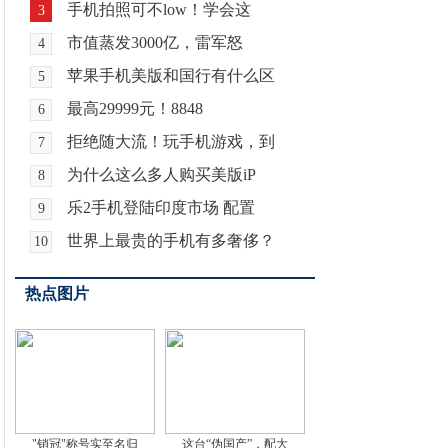
手机拍照可不low！学会这
3
市值蒸发3000亿，雷军怒
4
苹果手机美版和国行有什么区
5
最高29999元！8848
6
拒绝随大流！玩手机游戏，到
7
为什么这么多人购买美版iP
8
乐2手机登陆印度市场 配置
9
世界上最贵的手机有多奢侈？
10
热点图片
"销冠"称号实至名归
这台“伪国产”，配大