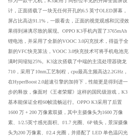
作为一款千元机，K3采用了同价位罕见的升降全面屏设
计，正面搭载了一块无任何开孔的6.5 英寸OLED屏幕，
屏占比高达91.1%，一眼看去，正面的视觉观感和沉浸效
果得到淋漓尽致的展现。OPPO K3手机内置了3765mAh
锂电池，并采用了全新的VOOC 3.0闪充技术，得益于全
新的VFC快充算法，VOOC 3.0快充技术可将手机电池充
满时间缩短25%。K3这次搭载了中端的主流处理器骁龙
710，采用了10nm工艺制程，cpu最高主频高达2.2GHz，
在HyperBoost 2.0超速引擎的加持下，性能更是得到进一
步的释放，像面对《王者荣耀》这样的国民级游戏，K3
基本能保证全程60帧流畅运行。OPPO K3采用了后置
1600 万 + 200 万像素双摄，其中主摄像头为1600 万像
素、1/2.5英寸感光面积、f/1.7 光圈、6P 镜头，景深摄像
头为200 万像素、f/2.4 光圈，并搭配了 LED 单色温闪光