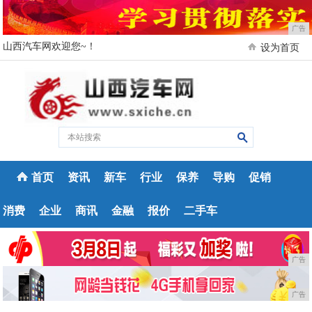
广告
山西汽车网欢迎您~！
设为首页
首页
资讯
新车
行业
保养
导购
促销
消费
企业
商讯
金融
报价
二手车
广告
广告