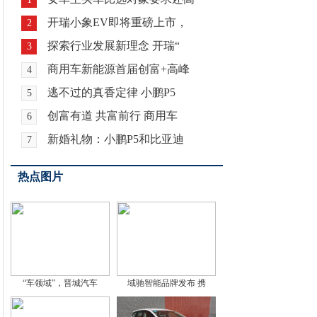
开瑞小象EV即将重磅上市，
2
探索行业发展新理念 开瑞“
3
商用车新能源首届创富+高峰
4
逃不过的真香定律 小鹏P5
5
创富有道 共富前行 商用车
6
新婚礼物：小鹏P5和比亚迪
7
热点图片
“车领域”，晋城汽车
域驰智能品牌发布 携