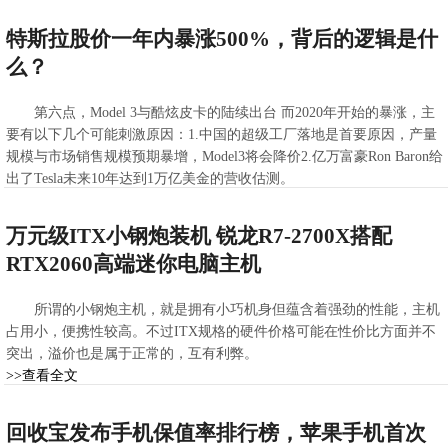
>>查看全文
2020-04-05 15:26:28
特斯拉股价一年内暴涨500%，背后的逻辑是什
么？
第六点，Model 3与酷炫皮卡的陆续出台 而2020年开始的暴涨，主
要有以下几个可能刺激原因：1.中国的超级工厂落地是首要原因，产量
规模与市场销售规模预期暴增，Model3将会降价2.亿万富豪Ron Baron给
出了Tesla未来10年达到1万亿美金的营收估测。
>>查看全文
2020-04-04 11:08:30
万元级ITX小钢炮装机 锐龙R7-2700X搭配
RTX2060高端迷你电脑主机
​所谓的小钢炮主机，就是拥有小巧机身但蕴含着强劲的性能，主机
占用小，便携性较高。不过ITX规格的硬件价格可能在性价比方面并不
突出，溢价也是属于正常的，互有利弊。
>>查看全文
2020-04-03 12:24:03
回收宝发布手机保值率排行榜，苹果手机首次