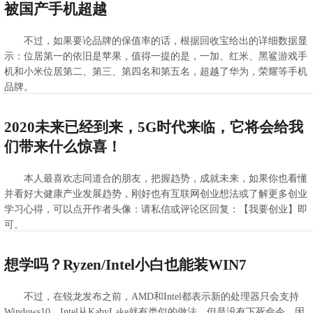
被国产手机超越
不过，如果要论品牌的保值率的话，根据回收宝给出的详细数据显
示：位居第一的依旧是苹果，值得一提的是，一加、红米、黑鲨游戏手
机和小米位居第二、第三、第四名和第五名，超越了华为，荣耀等手机
品牌。
>>查看全文
2020-04-01 08:29:39
2020未来已经到来，5G时代来临，它将会给我
们带来什么惊喜！
本人最喜欢志同道合的朋友，把握趋势，成就未来，如果你也看懂
并看好大健康产业发展趋势，刚好也有互联网创业想法或了解更多创业
学习心得，可以点开作者头像：请私信或评论区回复：【我要创业】即
可。
>>查看全文
2020-04-01 07:01:50
想学吗？Ryzen/Intel小白也能装WIN7
不过，在锐龙发布之前，AMD和Intel都表示新的处理器只会支持
Windows10，Intel从KabyLake就有类似的做法，但是没有下死命令，因