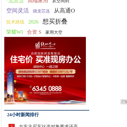
“北京卫
高端家用
从空间到
空间灵活
从高通O
骁龙芯连
想买折叠
2026
技术路线
荣耀WI
合资 S
家用大空
广
24小时新闻排行
女车主买车比选对象要求还高
1