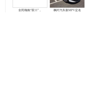
全民嗨购“双11”，
枫叶汽车新MPV定名