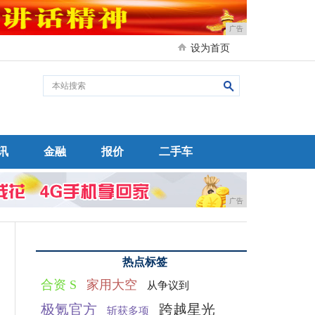
广告
设为首页
讯
金融
报价
二手车
广告
热点标签
合资 S
家用大空
从争议到
极氪官方
跨越星光
斩获多项