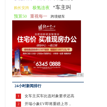
“车主叫
极氪连夜
购长安跨
预算50
重视每一
跨境锁车
广告
24小时新闻排行
女车主买车比选对象要求还高
1
开瑞小象EV即将重磅上市，
2