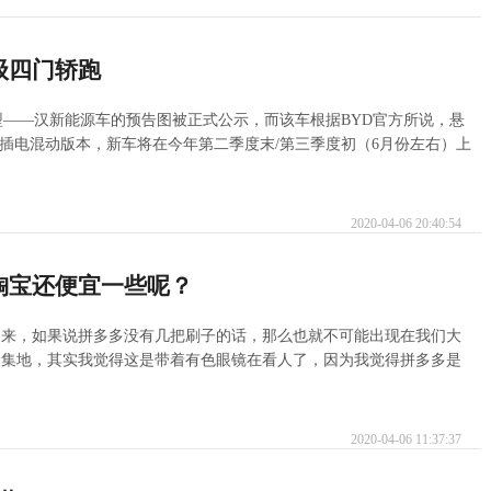
级四门轿跑
型——汉新能源车的预告图被正式公示，而该车根据BYD官方所说，悬
和插电混动版本，新车将在今年第二季度末/第三季度初（6月份左右）上
2020-04-06 20:40:54
淘宝还便宜一些呢？
起来，如果说拼多多没有几把刷子的话，那么也就不可能出现在我们大
聚集地，其实我觉得这是带着有色眼镜在看人了，因为我觉得拼多多是
2020-04-06 11:37:37