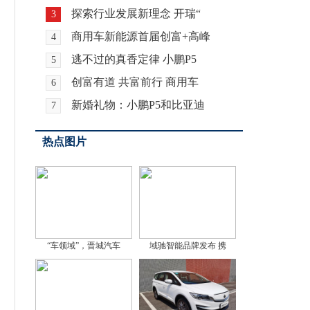
探索行业发展新理念 开瑞“
3
商用车新能源首届创富+高峰
4
逃不过的真香定律 小鹏P5
5
创富有道 共富前行 商用车
6
新婚礼物：小鹏P5和比亚迪
7
热点图片
“车领域”，晋城汽车
域驰智能品牌发布 携