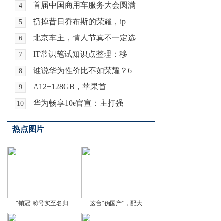
首届中国商用车服务大会圆满
4
扔掉昔日乔布斯的荣耀，ip
5
北京车主，情人节真不一定选
6
IT常识笔试知识点整理：移
7
谁说华为性价比不如荣耀？6
8
A12+128GB，苹果首
9
华为畅享10e官宣：主打强
10
热点图片
"销冠"称号实至名归
这台“伪国产”，配大