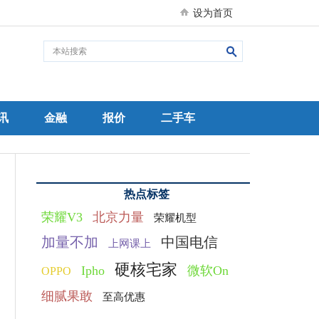
设为首页
讯
金融
报价
二手车
热点标签
荣耀V3
北京力量
荣耀机型
加量不加
中国电信
上网课上
硬核宅家
Ipho
微软On
OPPO
细腻果敢
至高优惠