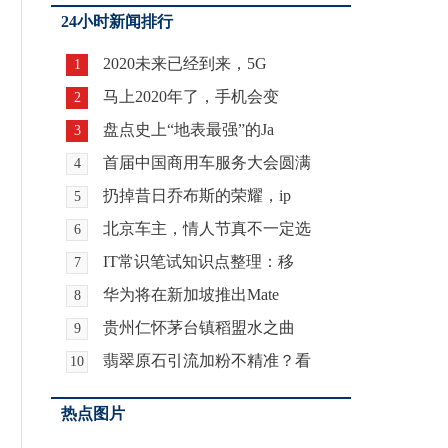
24小时新闻排行
2020未来已经到来，5G
1
马上2020年了，手机会变
2
盘点史上“地表最强”的Ja
3
首届中国商用车服务大会圆满
4
扔掉昔日乔布斯的荣耀，ip
5
北京车主，情人节真不一定选
6
IT常识笔试知识点整理：移
7
华为将在新加坡推出Mate
8
贵州仁怀茅台镇稻盟水之曲
9
翡翠原石引流加粉不精准？看
10
热点图片