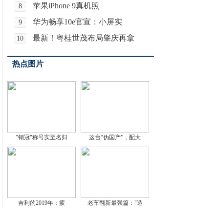
苹果iPhone 9真机照
8
华为畅享10e官宣：小屏实
9
最新！粤桂世茂布局肇庆再拿
10
热点图片
"销冠"称号实至名归
这台“伪国产”，配大
吉利的2019年：疲
老车翻新最强篇："造