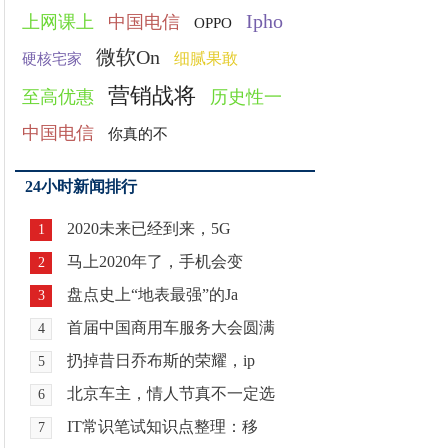
Ipho
上网课上
中国电信
OPPO
微软On
细腻果敢
硬核宅家
营销战将
至高优惠
历史性一
中国电信
你真的不
24小时新闻排行
2020未来已经到来，5G
1
马上2020年了，手机会变
2
盘点史上“地表最强”的Ja
3
首届中国商用车服务大会圆满
4
扔掉昔日乔布斯的荣耀，ip
5
北京车主，情人节真不一定选
6
IT常识笔试知识点整理：移
7