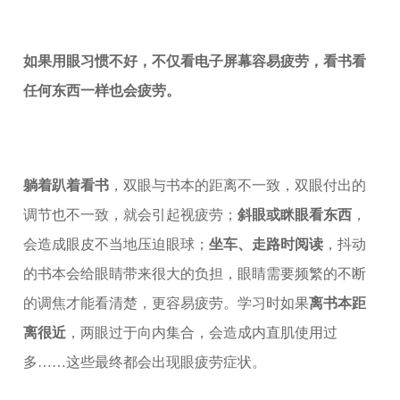
如果用眼习惯不好，不仅看电子屏幕容易疲劳，看书看
任何东西一样也会疲劳。
躺着趴着看书
，双眼与书本的距离不一致，双眼付出的
调节也不一致，就会引起视疲劳；
斜眼或眯眼看东西
，
会造成眼皮不当地压迫眼球；
坐车、走路时阅读
，抖动
的书本会给眼睛带来很大的负担，眼睛需要频繁的不断
的调焦才能看清楚，更容易疲劳。学习时如果
离书本距
离很近
，两眼过于向内集合，会造成内直肌使用过
多……这些最终都会出现眼疲劳症状。