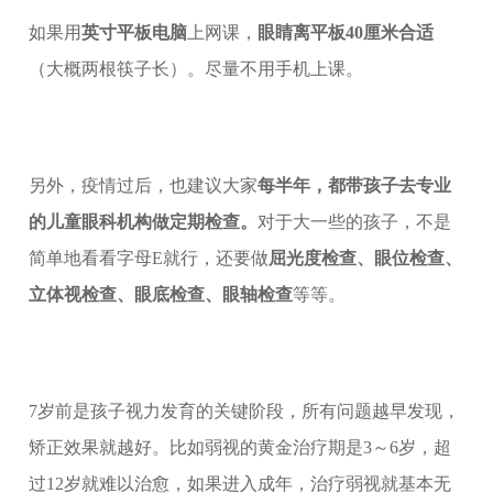
如果用
英寸平板电脑
上网课，
眼睛离平板40厘米合适
（大概两根筷子长）。尽量不用手机上课。
另外，疫情过后，也建议大家
每半年，都带孩子去专业
的儿童眼科机构做定期检查。
对于大一些的孩子，不是
简单地看看字母E就行，还要做
屈光度检查、眼位检查、
立体视检查、眼底检查、眼轴检查
等等。
7岁前是孩子视力发育的关键阶段，所有问题越早发现，
矫正效果就越好。比如弱视的黄金治疗期是3～6岁，超
过12岁就难以治愈，如果进入成年，治疗弱视就基本无