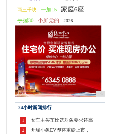
家庭6座
一加15
两三千块
手握30
小屏党的
2026
广告
24小时新闻排行
女车主买车比选对象要求还高
1
开瑞小象EV即将重磅上市，
2