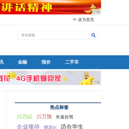
广告
设为首页
讯
金融
报价
二手车
广告
热点标签
比
25万以
25万预
长途自驾
企业接待
适合学生
骁龙8s