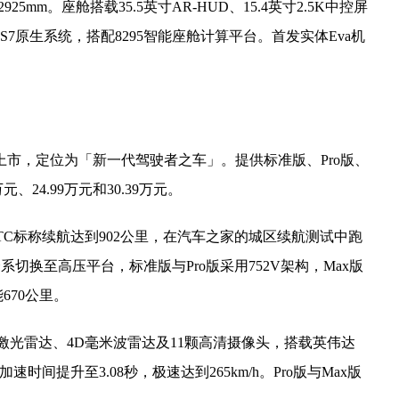
2925mm。座舱搭载35.5英寸AR-HUD、15.4英寸2.5K中控屏
I OS7原生系统，搭配8295智能座舱计算平台。首发实体Eva机
正式上市，定位为「新一代驾驶者之车」。提供标准版、Pro版、
、24.99万元和30.39万元。
LTC标称续航达到902公里，在汽车之家的城区续航测试中跑
全系切换至高压平台，标准版与Pro版采用752V架构，Max版
670公里。
激光雷达、4D毫米波雷达及11颗高清摄像头，搭载英伟达
加速时间提升至3.08秒，极速达到265km/h。Pro版与Max版