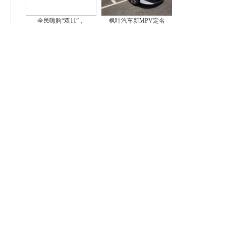
全民嗨购“双11”，
枫叶汽车新MPV定名