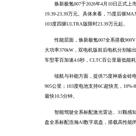
焕新极氪007于2026年4月10日正式上
19.39-23.39万元。具体来看，75度后驱M
103度四驱ULTRA版限时23.39万元起。
性能层面，焕新极氪007全系搭载90
大功率370kW，双电机版前后电机分别输出2
车型零百加速4.6秒，CLTC百公里最低能耗
续航与补能方面，提供75度神盾金砖电
905公里；103度电池支持6C超快充，10%-
最快10.5分钟。
智能驾驶全系标配激光雷达、31颗感知硬件及
盘全系标配浩瀚AI数字底盘，搭载高性能