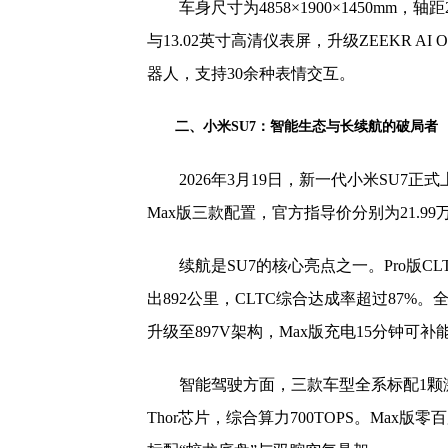
车身尺寸为4858×1900×1450mm，轴距
与13.02英寸高清仪表屏，升级ZEEKR A
器人，支持30余种表情交互。
二、小米SU7：智能生态与长续航的破局者
2026年3月19日，新一代小米SU7
Max版三款配置，官方指导价分别为21.99万元
续航是SU7的核心亮点之一。Pro版C
出892公里，CLTC综合达成率超过87%。
升级至897V架构，Max版充电15分钟可补能
智能驾驶方面，三款车型全系标配1颗
Thor芯片，综合算力700TOPS。Max版零百