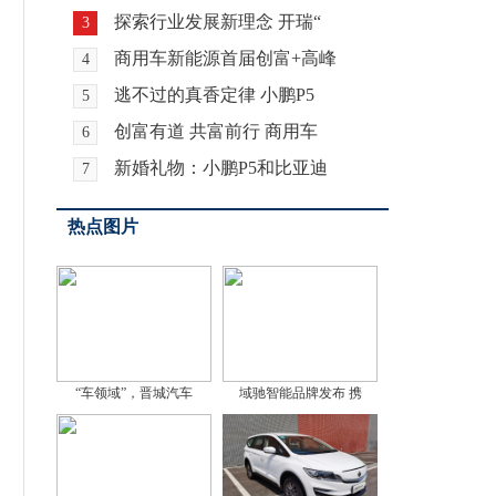
探索行业发展新理念 开瑞“
3
商用车新能源首届创富+高峰
4
逃不过的真香定律 小鹏P5
5
创富有道 共富前行 商用车
6
新婚礼物：小鹏P5和比亚迪
7
热点图片
“车领域”，晋城汽车
域驰智能品牌发布 携