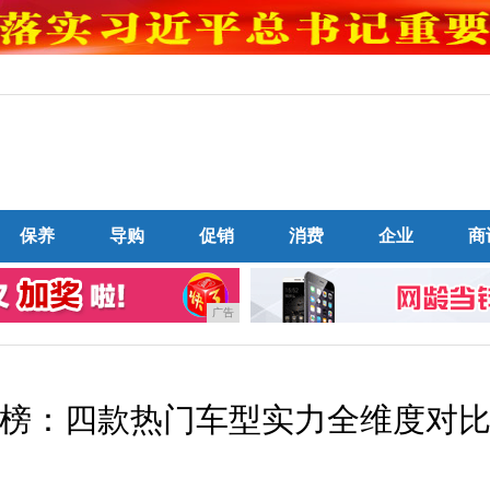
保养
导购
促销
消费
企业
商
广告
行榜：四款热门车型实力全维度对