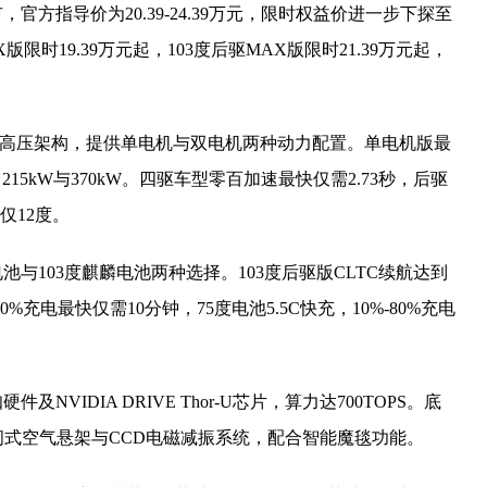
市，官方指导价为20.39-24.39万元，限时权益价进一步下探至
AX版限时19.39万元起，103度后驱MAX版限时21.39万元起，
0V高压架构，提供单电机与双电机两种动力配置。单电机版最
15kW与370kW。四驱车型零百加速最快仅需2.73秒，后驱
仅12度。
池与103度麒麟电池两种选择。103度后驱版CLTC续航达到
80%充电最快仅需10分钟，75度电池5.5C快充，10%-80%充电
NVIDIA DRIVE Thor-U芯片，算力达700TOPS。底
闭式空气悬架与CCD电磁减振系统，配合智能魔毯功能。