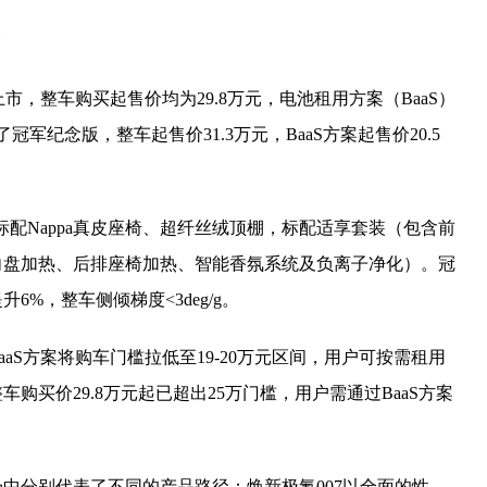
正式上市，整车购买起售价均为29.8万元，电池租用方案（BaaS）
冠军纪念版，整车起售价31.3万元，BaaS方案起售价20.5
T全系标配Nappa真皮座椅、超纤丝绒顶棚，标配适享套装（包含前
向盘加热、后排座椅加热、智能香氛系统及负离子净化）。冠
%，整车侧倾梯度<3deg/g。
aS方案将购车门槛拉低至19-20万元区间，用户可按需租用
购买价29.8万元起已超出25万门槛，用户需通过BaaS方案
场中分别代表了不同的产品路径：焕新极氪007以全面的性