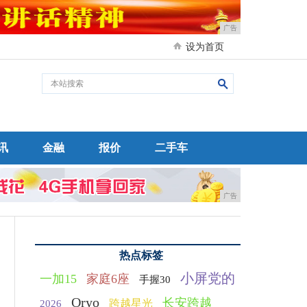
广告
设为首页
讯
金融
报价
二手车
广告
热点标签
小屏党的
一加15
家庭6座
手握30
Oryo
长安跨越
跨越星光
2026