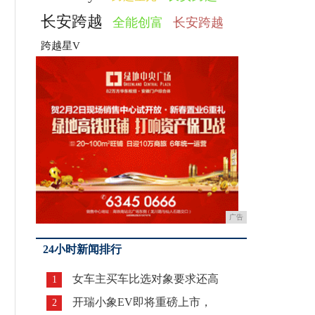
长安跨越
全能创富
长安跨越
跨越星V
广告
24小时新闻排行
女车主买车比选对象要求还高
1
开瑞小象EV即将重磅上市，
2