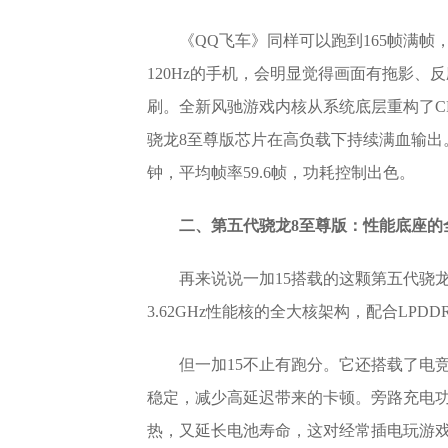
《QQ飞车》同样可以跑到165帧满帧
120Hz的手机，会明显觉得画面有拖影、
刷。全新风驰游戏内核从系统底层重构了CP
骁龙8至尊版芯片在高负载下持续满血输出。T
钟，平均帧率59.6帧，功耗控制出色。
二、第五代骁龙8至尊版：性能底座的
再来说说一加15搭载的这颗第五代骁龙8
3.62GHz性能核的全大核架构，配合LPDDR5
但一加15不止有跑分。它还搭载了电
稳定，减少高延迟带来的卡顿。旁路充电
热，又延长电池寿命，这对经常插电玩游