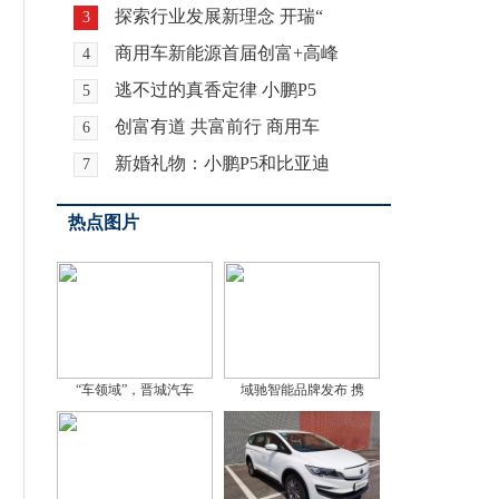
探索行业发展新理念 开瑞“
3
商用车新能源首届创富+高峰
4
逃不过的真香定律 小鹏P5
5
创富有道 共富前行 商用车
6
新婚礼物：小鹏P5和比亚迪
7
热点图片
“车领域”，晋城汽车
域驰智能品牌发布 携