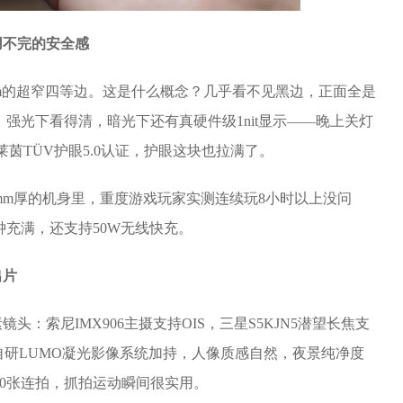
用不完的安全感
15mm的超窄四等边。这是什么概念？几乎看不见黑边，正面全是
强光下看得清，暗光下还有真硬件级1nit显示——晚上关灯
茵TÜV护眼5.0认证，护眼这块也拉满了。
.3mm厚的机身里，重度游戏玩家实测连续玩8小时以上没问
分钟充满，还支持50W无线快充。
出片
镜头：索尼IMX906主摄支持OIS，三星S5KJN5潜望长焦支
PO自研LUMO凝光影像系统加持，人像质感自然，夜景纯净度
10张连拍，抓拍运动瞬间很实用。