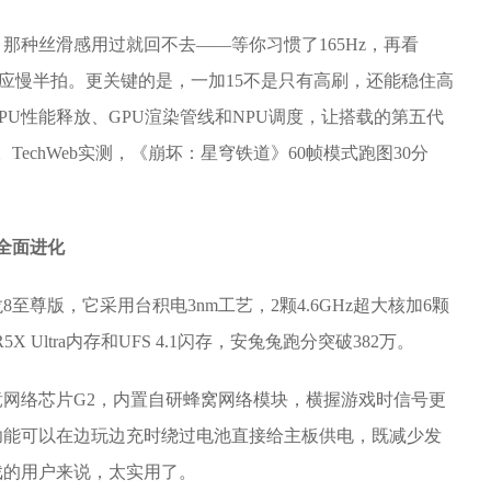
，那种丝滑感用过就回不去——等你习惯了165Hz，再看
反应慢半拍。更关键的是，一加15不是只有高刷，还能稳住高
U性能释放、GPU渲染管线和NPU调度，让搭载的第五代
echWeb实测，《崩坏：星穹铁道》60帧模式跑图30分
全面进化
至尊版，它采用台积电3nm工艺，2颗4.6GHz超大核加6颗
X Ultra内存和UFS 4.1闪存，安兔兔跑分突破382万。
竞网络芯片G2，内置自研蜂窝网络模块，横握游戏时信号更
功能可以在边玩边充时绕过电池直接给主板供电，既减少发
戏的用户来说，太实用了。