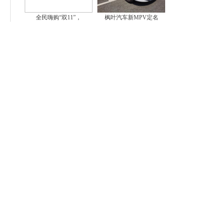
全民嗨购“双11”，
枫叶汽车新MPV定名