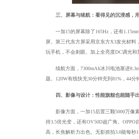
三、屏幕与续航：看得见的沉浸感，
一加15的屏幕除了165Hz，还有1.
屏。第三代东方屏采用京东方X3发光材料，
玩手机，不会刺眼。加上全亮度DC调光和莱
续航方面，7300mAh冰川电池塞进8
题。120W有线快充30分钟充到81%，44
四、影像与设计：性能旗舰也能随手
影像方面，一加15后置三颗5000万像素
持3.5倍光变，还有OV50D超广角。OP
高，长焦解析力出色。无影抓拍3.0能每秒