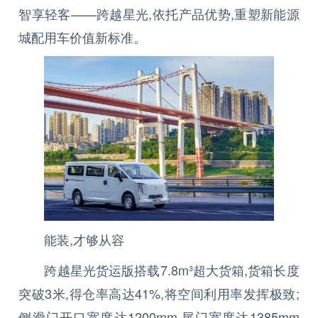
智享轻客——跨越星光,依托产品优势,重塑新能源
城配用车价值新标准。
能装,才够从容
跨越星光货运版搭载7.8m³超大货箱,货箱长度
突破3米,得仓率高达41%,将空间利用率发挥极致;
侧滑门开口宽度达1200mm,尾门宽度达1385mm