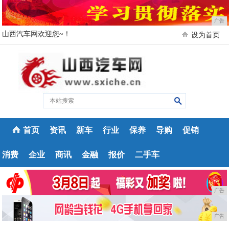
广告
山西汽车网欢迎您~！
设为首页
首页
资讯
新车
行业
保养
导购
促销
消费
企业
商讯
金融
报价
二手车
广告
广告