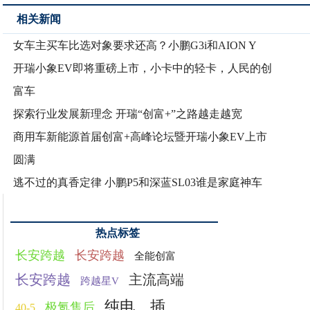
相关新闻
女车主买车比选对象要求还高？小鹏G3i和AION Y
开瑞小象EV即将重磅上市，小卡中的轻卡，人民的创
富车
探索行业发展新理念 开瑞“创富+”之路越走越宽
商用车新能源首届创富+高峰论坛暨开瑞小象EV上市
圆满
逃不过的真香定律 小鹏P5和深蓝SL03谁是家庭神车
热点标签
长安跨越
长安跨越
全能创富
长安跨越
主流高端
跨越星V
纯电、插
极氪售后
40-5