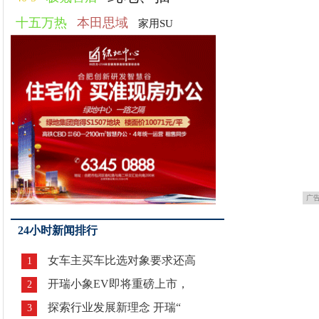
十五万热
本田思域
家用SU
广
24小时新闻排行
女车主买车比选对象要求还高
1
开瑞小象EV即将重磅上市，
2
探索行业发展新理念 开瑞“
3