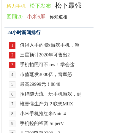
松下最强
松下发布
格力手机
回顾20
小米6屏
你知道相
24小时新闻排行
值得入手的4款游戏手机，游
1
三星预计2020年可售出2
2
手机拍照可不low！学会这
3
市值蒸发3000亿，雷军怒
4
最高29999元！8848
5
拒绝随大流！玩手机游戏，到
6
谁更懂生产力？联想MIIX
7
小米手机推红米Note 4
8
手机控的福音 SuperV
9