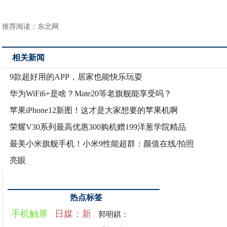
推荐阅读：
东北网
相关新闻
9款超好用的APP，居家也能快乐玩耍
华为WiFi6+是啥？Mate20等老旗舰能享受吗？
苹果iPhone12新图！这才是大家想要的苹果机啊
荣耀V30系列最高优惠300购机赠199洋葱学院精品
最美小米旗舰手机！小米9性能超群：颜值在线/拍照
亮眼
热点标签
手机触屏
日媒：新
郭明錤：