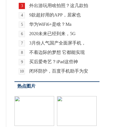
外出游玩用啥拍照？这几款拍
3
9款超好用的APP，居家也
4
华为WiFi6+是啥？Ma
5
2020未来已经到来，5G
6
3月份人气国产全面屏手机，
7
不着边际的梦想 它都能实现
8
买后爱奇艺？iPad这些神
9
闭环防护，百度手机助手为安
10
热点图片