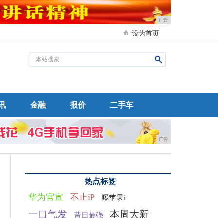
广告
设为首页
讯
金融
报价
二手车
广告
热点标签
华为官宣
不止iP
曝苹果i
一口气发
本周大新
昔日最强