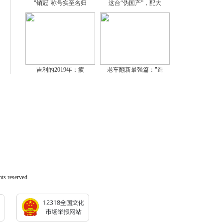
"销冠"称号实至名归
这台“伪国产”，配大
吉利的2019年：疲
老车翻新最强篇："造
reserved.