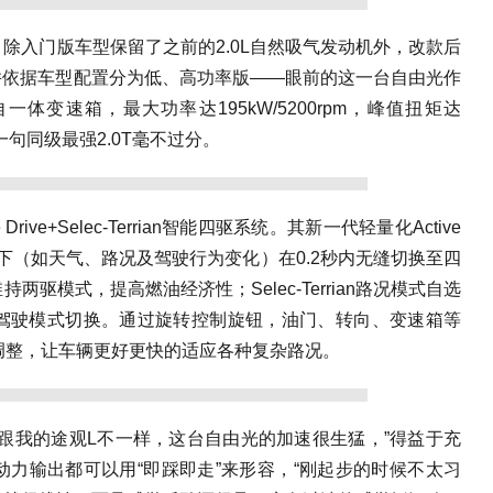
除入门版车型保留了之前的2.0L自然吸气发动机外，改款后
，并依据车型配置分为低、高功率版——眼前的这一台自由光作
体变速箱，最大功率达195kW/5200rpm，峰值扭矩达
，说一句同级最强2.0T毫不过分。
rive+Selec-Terrian智能四驱系统。其新一代轻量化Active
情景下（如天气、路况及驾驶行为变化）在0.2秒内无缝切换至四
驱模式，提高燃油经济性；Selec-Terrian路况模式自选
驾驶模式切换。通过旋转控制旋钮，油门、转向、变速箱等
调整，让车辆更好更快的适应各种复杂路况。
跟我的途观L不一样，这台自由光的加速很生猛，”得益于充
力输出都可以用“即踩即走”来形容，“刚起步的时候不太习