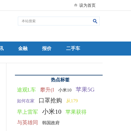
设为首页
讯
金融
报价
二手车
热点标签
苹果5G
途观L车
攀升(I
小米10
口罩抢购
从179
如何在家
小米10
早上雷军
苹果获得
与英雄同
韩国政府