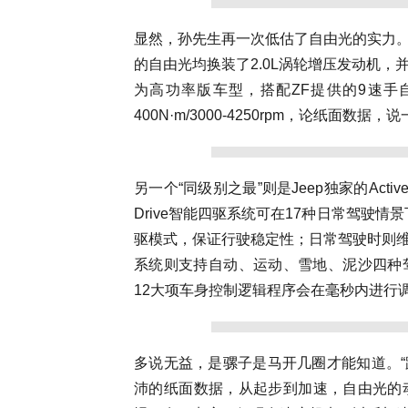
显然，孙先生再一次低估了自由光的实力。
的自由光均换装了2.0L涡轮增压发动机
为高功率版车型，搭配ZF提供的9速手自一
400N·m/3000-4250rpm，论纸面数据
另一个“同级别之最”则是Jeep独家的Active D
Drive智能四驱系统可在17种日常驾驶
驱模式，保证行驶稳定性；日常驾驶时则维持两
系统则支持自动、运动、雪地、泥沙四种
12大项车身控制逻辑程序会在毫秒内进行
多说无益，是骡子是马开几圈才能知道。“
沛的纸面数据，从起步到加速，自由光的动