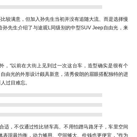
还比较满意，但加入孙先生当初并没有追随大流、而是选择慢
先生介绍了与途观L同级别的中型SUV Jeep自由光，来
外，“以前在大街上见到过一次这台车，造型确实是很有个
，自由光的外形设计颇具新意，清秀俊朗的眉眼搭配独特的进
叫人过目难忘。
最合适，不仅通过性比轿车高、不用怕蹭马路牙子，车里空间
整体表现最均衡，动力够用、空间够大、价钱也更便宜，”作为