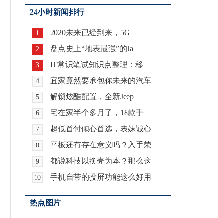
24小时新闻排行
2020未来已经到来，5G
1
盘点史上“地表最强”的Ja
2
IT常识笔试知识点整理：移
3
宜家竟然要承包你未来的汽车
4
解锁炫酷配置，全新Jeep
5
宅在家半个多月了，18款手
6
超低首付倾心首选，表妹诚心
7
平板还有存在意义吗？入手荣
8
都说科技以换壳为本？那么这
9
手机自带的投屏功能这么好用
10
热点图片