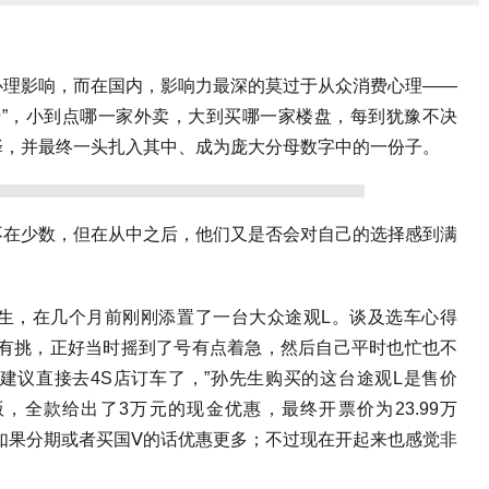
心理影响，而在国内，影响力最深的莫过于从众消费心理——
错”，小到点哪一家外卖，大到买哪一家楼盘，每到犹豫不决
择，并最终一头扎入其中、成为庞大分母数字中的一份子。
不在少数，但在从中之后，他们又是否会对自己的选择感到满
生，在几个月前刚刚添置了一台大众途观L。谈及选车心得
没有挑，正好当时摇到了号有点着急，然后自己平时也忙也不
建议直接去4S店订车了，”孙先生购买的这台途观L是售价
舒适版，全款给出了3万元的现金优惠，最终开票价为23.99万
如果分期或者买国Ⅴ的话优惠更多；不过现在开起来也感觉非