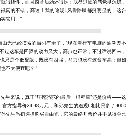
速就很线性，而且感觉后劲还很足；底盘过滤的感觉挺沉稳，
做得真的不错，高速上我的途观L风噪路噪都挺明显的，这台
实管用。”
自由光已经摸索的游刃有余了，“现在看行车电脑的油耗差不
点，不过这车是四驱的动力又大，高点也正常；不过话说回来，
实也只是个低配版，既没有四驱，马力也没有这台车高；但如
也不太便宜吧？ “
先生来说，真正“压死骆驼的最后一根稻草”还是价格——这
官方指导价24.98万元，和孙先生的途观L相比只多了9000
若孙先生当初选择购买自由光，它的最终开票价并不见得会比