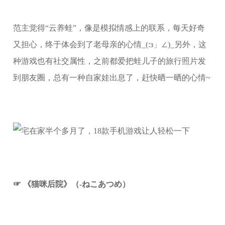
范主觉得“云养蛙”，像是模拟情感上的联系，每天好奇
又担心，终于体会到了老母亲的心情_(:з」∠)_另外，这
种游戏也有社交属性，之前都爱把蛙儿子的旅行照片发
到朋友圈，总有一种自家娃出息了，赶快晒一晒的心情~
☞ 《猫咪后院》（-ねこあつめ）