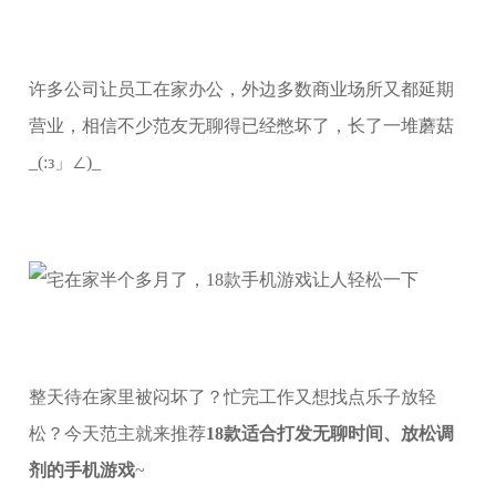
许多公司让员工在家办公，外边多数商业场所又都延期
营业，相信不少范友无聊得已经憋坏了，长了一堆蘑菇
_(:з」∠)_
整天待在家里被闷坏了？忙完工作又想找点乐子放轻
松？今天范主就来推荐
18款适合打发无聊时间、放松调
剂的手机游戏
~