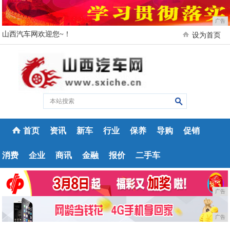
广告
山西汽车网欢迎您~！
设为首页
首页
资讯
新车
行业
保养
导购
促销
消费
企业
商讯
金融
报价
二手车
广告
广告