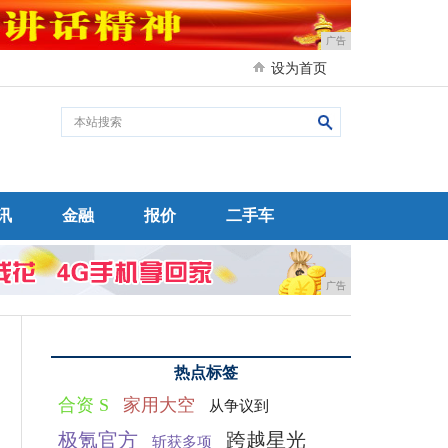
广告
设为首页
讯
金融
报价
二手车
广告
热点标签
合资 S
家用大空
从争议到
极氪官方
跨越星光
斩获多项