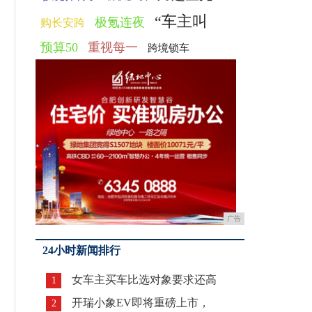
“车主叫
极氪连夜
购长安跨
预算50
重视每一
跨境锁车
广告
24小时新闻排行
女车主买车比选对象要求还高
1
开瑞小象EV即将重磅上市，
2