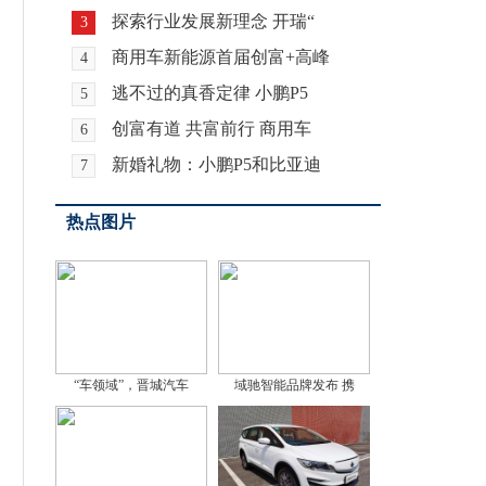
探索行业发展新理念 开瑞“
3
商用车新能源首届创富+高峰
4
逃不过的真香定律 小鹏P5
5
创富有道 共富前行 商用车
6
新婚礼物：小鹏P5和比亚迪
7
热点图片
“车领域”，晋城汽车
域驰智能品牌发布 携