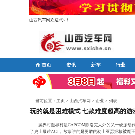
山西汽车网欢迎您~！
首页
资讯
新车
行业
当前位置：
主页
>
山西汽车网
>
企业
> 列表
玩的就是困难模式 七款难度超高的游
魔界村魔界村是CAPCOM除洛克人外的又一硬派
了史上最难ACT。故事讲的是勇敢的骑士亚瑟拯救被魔