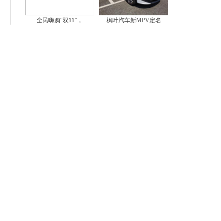
全民嗨购“双11”，
枫叶汽车新MPV定名