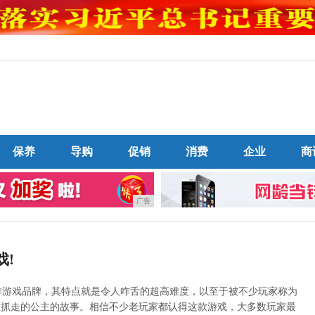
保养
导购
促销
消费
企业
商
广告
戏!
动作游戏品牌，其特点就是令人咋舌的超高难度，以至于被不少玩家称为
王抓走的公主的故事。相信不少老玩家都认得这款游戏，大多数玩家最