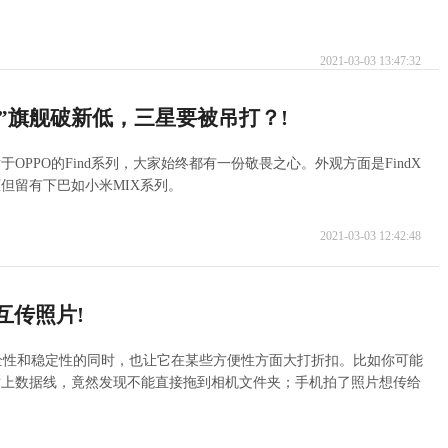
2021-03-03 13:47:32
面屏”旗舰破新低，三星要被吊打？!
PPO的Find系列，大家始终都有一份敬畏之心。外观方面是FindX
但留有下巴如小米MIX系列。
2021-03-03 12:42:48
间互传照片!
安全性和稳定性的同时，也让它在某些方便性方面大打折扣。比如你可能
插上数据线，竟然发现不能直接拖到相机文件夹；手机拍了照片想传给