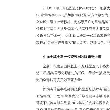
2023年10月10日,星途品牌2.0时代又
位“豪华驾享SUV”,共加推2款配置,官方指导价为1
立全球中级SUV新标杆。为感恩用户对星途品牌
任车主可享四大终身保障,包括基础流量终身免费
换购补贴二选一)。此外,购买全新一代星途凌云还
加持,让更多用户领略其“悦己驾控、越级安全、
生而全球
全新一代凌云国际版重磅上市
全新一代凌云国际版上市,是继星途汽车盛大登
魅力后,品牌国际化形象进阶的又一重磅举措,将
造的全球认可度贡献重要力量!
作为奇瑞金字塔尖的品牌,星途是技术奇瑞
途品牌的开山之作,星途凌云汇聚奇瑞全球最顶级
环境下试炼全球车品质,2017年法兰克福车展首次
著称,是星途最早出海的车型,至今已经积累了全球