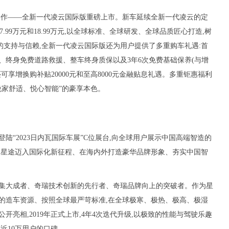
一焕新力作——全新一代凌云国际版重磅上市。新车延续全新一代凌云的定
7.99万元和18.99万元,以全球标准、全球研发、全球品质匠心打造,树
的支持与信赖,全新一代凌云国际版还为用户提供了多重购车礼遇:首
、终身免费道路救援、整车终身质保以及3年6次免费基础保养(与增
可享增换购补贴20000元和至高8000元金融贴息礼遇。多重钜惠福利
悦家舒适、悦心智能”的豪享本色。
陆“2023日内瓦国际车展”C位展台,向全球用户展示中国高端智造的
为星途迈入国际化新征程、在海内外打造豪华品牌形象、夯实中国智
的集大成者、奇瑞技术创新的先行者、奇瑞品牌向上的突破者。作为星
的造车资源、按照全球最严苛标准,在全球极寒、极热、极高、极湿
公开亮相,2019年正式上市,4年4次迭代升级,以极致的性能与驾驶乐趣
近10万用户的口碑。