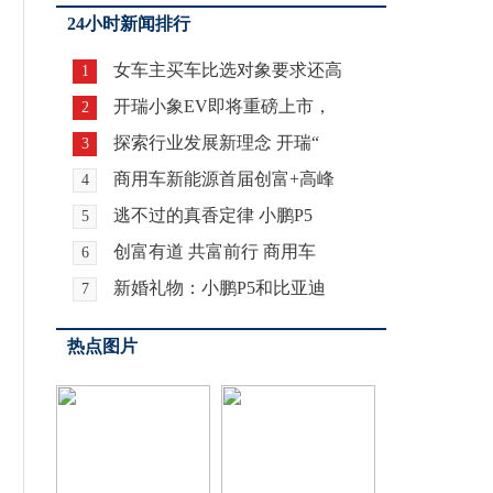
24小时新闻排行
女车主买车比选对象要求还高
1
开瑞小象EV即将重磅上市，
2
探索行业发展新理念 开瑞“
3
商用车新能源首届创富+高峰
4
逃不过的真香定律 小鹏P5
5
创富有道 共富前行 商用车
6
新婚礼物：小鹏P5和比亚迪
7
热点图片