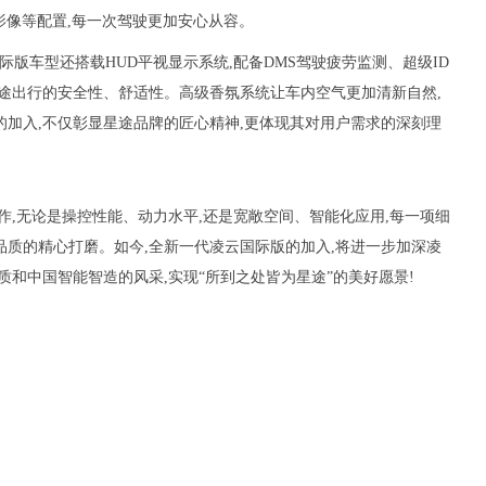
全景影像等配置,每一次驾驶更加安心从容。
国际版车型还搭载HUD平视显示系统,配备DMS驾驶疲劳监测、超级ID
途出行的安全性、舒适性。高级香氛系统让车内空气更加清新自然,
加入,不仅彰显星途品牌的匠心精神,更体现其对用户需求的深刻理
作,无论是操控性能、动力水平,还是宽敞空间、智能化应用,每一项细
质的精心打磨。如今,全新一代凌云国际版的加入,将进一步加深凌
质和中国智能智造的风采,实现“所到之处皆为星途”的美好愿景!