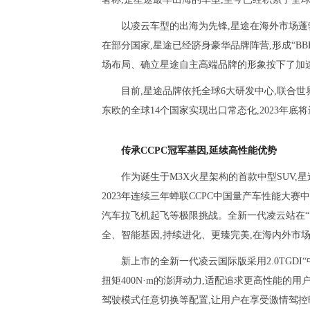
以凌云车型的出海为先锋,星途在海外市场蓬
在部分国家,星途已经跻身豪华品牌阵营,形成“B
场布局、确立星途自主高端品牌的形象按下了加
目前,星途品牌依托全球6大研发中心,联合
东欧的全球14个国家实现出口常态化,2023年底
传承CCPC冠军基因,延续高性能优势
作为诞生于M3X火星架构的首款中型SUV,星
2023年连续三年蝉联CCPC中国量产车性能大赛
汽车拉飞机起飞等极限挑战。全新一代凌云站在“巨
全、智能基因,持续进化、更臻完美,在海内外市
新上市的全新一代凌云国际版采用2.0TGDI“
扭矩400N·m的澎湃动力,适配追求更高性能的
驾驶模式任意切换等配置,让用户在享受激情驾控