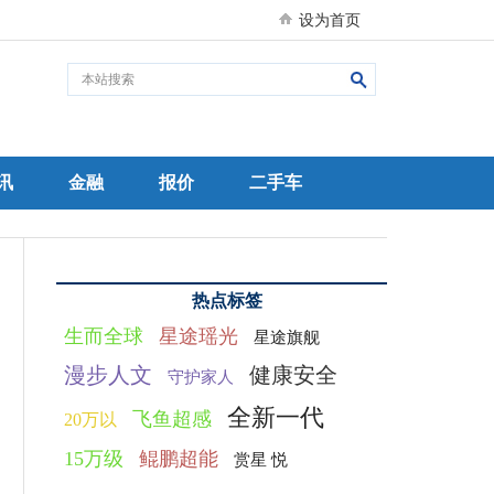
设为首页
讯
金融
报价
二手车
热点标签
生而全球
星途瑶光
星途旗舰
漫步人文
健康安全
守护家人
全新一代
飞鱼超感
20万以
15万级
鲲鹏超能
赏星 悦