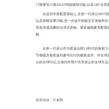
门预警等21项ADAS驾驶辅助功能,以及540°
在这些丰富配置基础上,全新一代凌云400T
以及座椅按摩功能,进一步提升智能交互体验和长
营造浪漫温馨的沉浸式体验。诸多越级豪享配置的
解。
全新一代凌云作为星途品牌2.0时代的焕新力
节都蕴含着星途对豪华出行的极致追求、对全球品
云的全球印记,让海内外用户共享凌云的全球车品
推荐阅读：
叶紫网