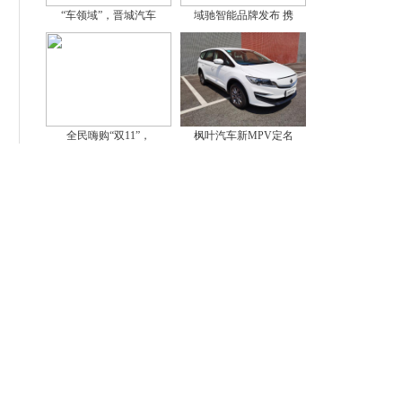
“车领域”，晋城汽车
域驰智能品牌发布 携
全民嗨购“双11”，
枫叶汽车新MPV定名