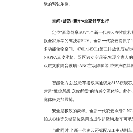
级的驾驶乐趣。
空间+舒适+豪华=全家舒享出行
定位“豪华驾享SUV”,全新一代凌云在性能
款全家乐享的驾驶者SUV。全新一代凌云提供了189
多功能储物空间、470L/1456L(第二排放倒
NAPPA真皮座椅、双区独立空调等,实现全家人的
双层夹胶隔音玻璃+ANC主动降噪等,带来声临其
智能化方面,这款车搭载高通骁龙8155旗舰芯片
营造“懂你所想,宠你所需”的情感交互体验。此外,
觉体验更加震撼。
安全是极致的豪华。全新一代凌云承袭C-NCA
帕,A/B柱等关键部位采用热成型超级钢,整车可
与此同时,全新一代凌云还标配AEB主动刹