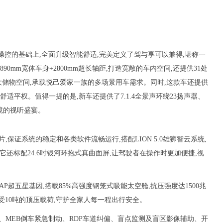
和操控的基础上,全面升级智能舒适,完美定义了驾与享可以兼得,堪称一
0mm宽体车身+2800mm超长轴距,打造宽敞的车内空间,还提供31处
后)超大储物空间,承载悦己爱家一族的多场景用车需求。同时,这款车还提供
舒适平权。值得一提的是,新车还提供了7.1.4全景声环绕23扬声器、
境的视听盛宴。
,保证系统的稳定和各类软件流畅运行,搭配LION 5.0雄狮智云系统,
它还标配24.6吋银河环抱式真曲面屏,让驾驶者在操作时更加便捷,视
P超五星基因,搭载85%高强度钢笼式吸能太空舱,抗压强度达1500兆
承受10吨的顶压载荷,守护全家人每一程出行安全。
车、MEB倒车紧急制动、RDP车道纠偏、盲点监测及盲区影像辅助、开