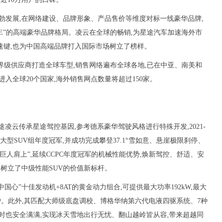
勃发展,在网络建设、品牌形象、产品售价等维度对标一线豪华品牌,
BE”的高端豪华品牌格局。凌云在全球的畅销,为星途汽车加速海外市
速键,也为中国高端品牌打入国际市场树立了榜样。
世界级供应商打造全球车型,销售网络遍布全球各地,已在中亚、南美和
将进入全球20个国家,海外销售网点数量将超过150家。
途凌云传承星途驾控基因,参考德系豪华驾驶风格进行特殊开发,2021-
中大型SUV组年度冠军,并成功完成攀登37.1°雪如意、悬崖极限刹停、
人肩上”,延续CCPC年度冠军的机械性能优势,焕新驾控、舒适、安
场树立了中级性能SUV的价值新标杆。
中国心”十佳发动机+8AT的黄金动力组合,可提供最大功率192kW,最大
用户。此外,其匹配大师级底盘调校、博格华纳第六代电液四驱系统、7种
时也安全满满,实现冰天雪地出行无忧、翻山越岭皆从容,带来超越同