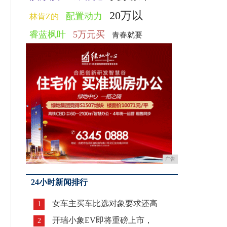
20万以
配置动力
林肯Z的
睿蓝枫叶
5万元买
青春就要
广告
24小时新闻排行
女车主买车比选对象要求还高
1
开瑞小象EV即将重磅上市，
2