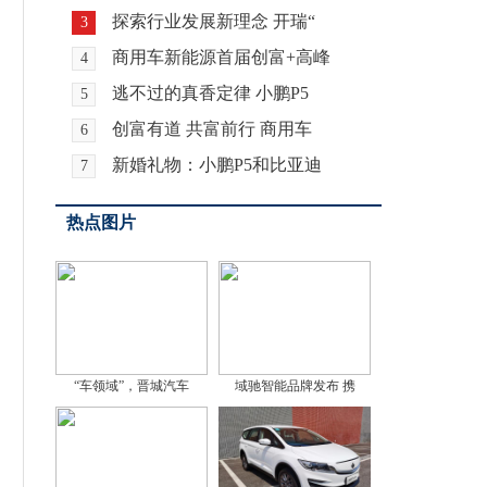
探索行业发展新理念 开瑞“
3
商用车新能源首届创富+高峰
4
逃不过的真香定律 小鹏P5
5
创富有道 共富前行 商用车
6
新婚礼物：小鹏P5和比亚迪
7
热点图片
“车领域”，晋城汽车
域驰智能品牌发布 携