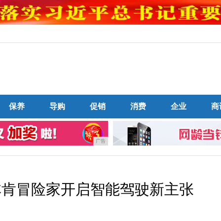
保养
导购
促销
消费
企业
商
广告
林肯冒险家开启智能驾驶新主张