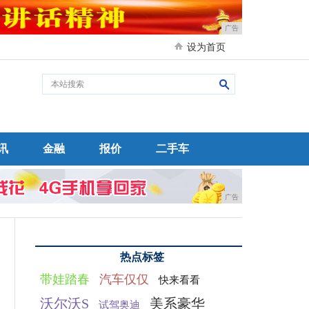
广告
设为首页
讯
金融
报价
二手车
广告
热点标签
带娃踏春
汽车仅仅
快来看看
沃尔沃S
美系豪华
试驾奥迪