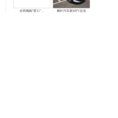
全民嗨购“双11”，
枫叶汽车新MPV定名