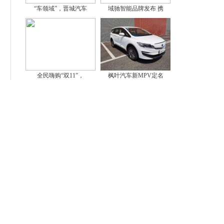
“车领域”，晋城汽车
域驰智能品牌发布 携
全民嗨购“双11”，
枫叶汽车新MPV定名