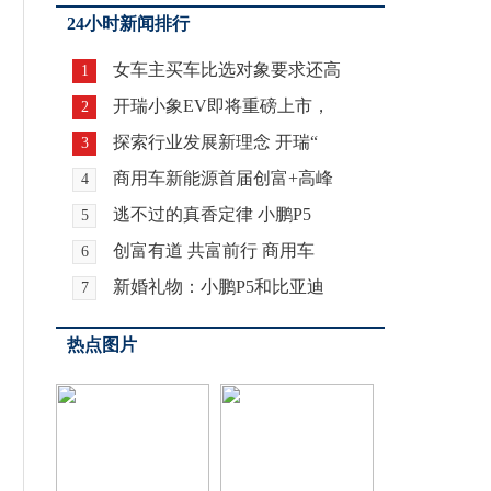
24小时新闻排行
女车主买车比选对象要求还高
1
开瑞小象EV即将重磅上市，
2
探索行业发展新理念 开瑞“
3
商用车新能源首届创富+高峰
4
逃不过的真香定律 小鹏P5
5
创富有道 共富前行 商用车
6
新婚礼物：小鹏P5和比亚迪
7
热点图片