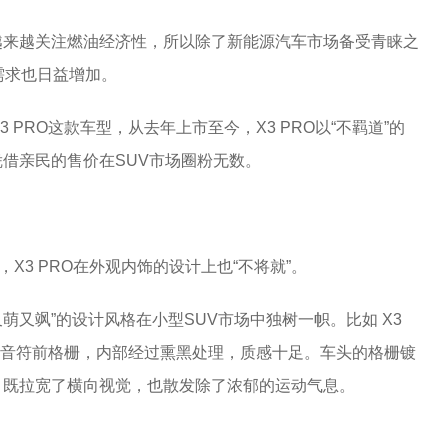
越来越关注燃油经济性，所以除了新能源汽车市场备受青睐之
需求也日益增加。
 PRO这款车型，从去年上市至今，X3 PRO以“不羁道”的
借亲民的售价在SUV市场圈粉无数。
X3 PRO在外观内饰的设计上也“不将就”。
又萌又飒”的设计风格在小型SUV市场中独树一帜。比如 X3
不羁音符前格栅，内部经过熏黑处理，质感十足。车头的格栅镀
，既拉宽了横向视觉，也散发除了浓郁的运动气息。