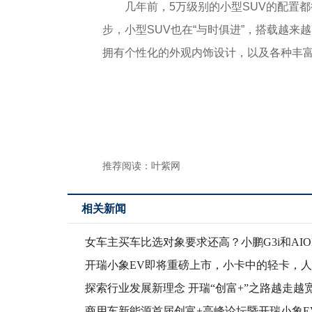
几年前，5万级别的小型SUV的配置
步，小型SUV也在“与时俱进”，搭载越来
拥有个性化的外观内饰设计，以及各种丰
推荐阅读：
叶紫网
相关新闻
女车主买车比选对象要求还高？小鹏G3i和AION
开瑞小象EV即将重磅上市，小卡中的轻卡，
创富车
探索行业发展新理念 开瑞“创富+”之路越走越
商用车新能源首届创富+高峰论坛暨开瑞小象E