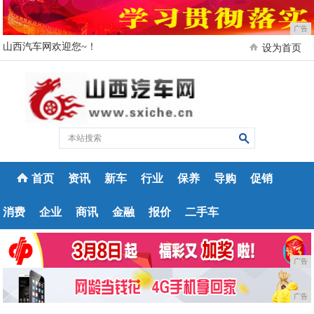
广告
山西汽车网欢迎您~！
设为首页
首页
资讯
新车
行业
保养
导购
促销
消费
企业
商讯
金融
报价
二手车
广告
广告