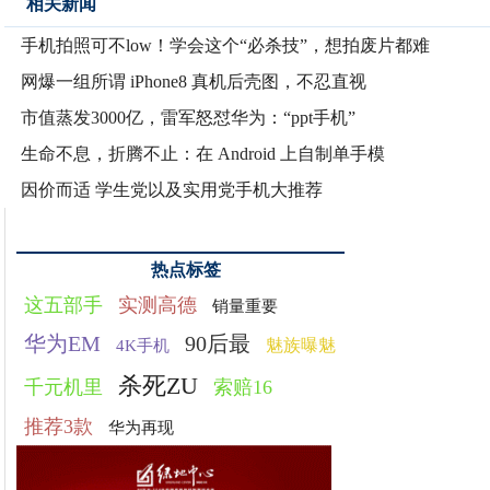
相关新闻
手机拍照可不low！学会这个“必杀技”，想拍废片都难
网爆一组所谓 iPhone8 真机后壳图，不忍直视
市值蒸发3000亿，雷军怒怼华为：“ppt手机”
生命不息，折腾不止：在 Android 上自制单手模
因价而适 学生党以及实用党手机大推荐
热点标签
这五部手
实测高德
销量重要
华为EM
90后最
魅族曝魅
4K手机
杀死ZU
千元机里
索赔16
推荐3款
华为再现