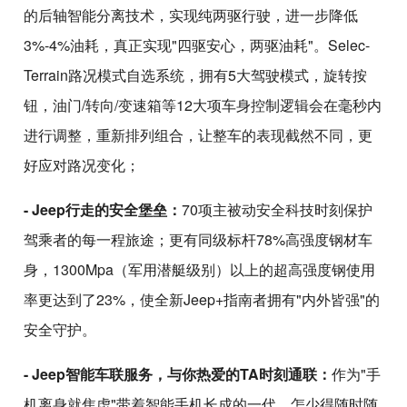
的后轴智能分离技术，实现纯两驱行驶，进一步降低
3%-4%油耗，真正实现"四驱安心，两驱油耗"。Selec-
Terrain路况模式自选系统，拥有5大驾驶模式，旋转按
钮，油门/转向/变速箱等12大项车身控制逻辑会在毫秒内
进行调整，重新排列组合，让整车的表现截然不同，更
好应对路况变化；
- Jeep行走的安全堡垒：
70项主被动安全科技时刻保护
驾乘者的每一程旅途；更有同级标杆78%高强度钢材车
身，1300Mpa（军用潜艇级别）以上的超高强度钢使用
率更达到了23%，使全新Jeep+指南者拥有"内外皆强"的
安全守护。
- Jeep智能车联服务，与你热爱的TA时刻通联：
作为"手
机离身就焦虑"带着智能手机长成的一代，怎少得随时随