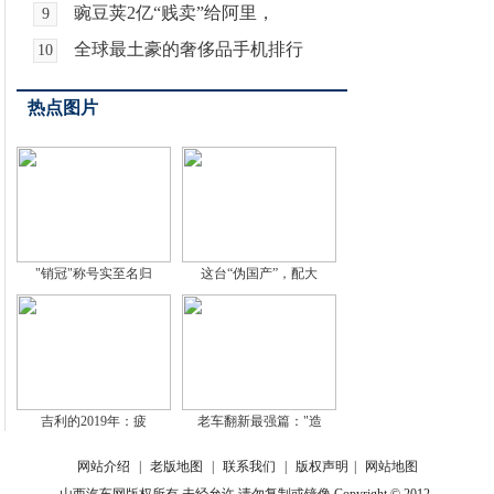
豌豆荚2亿“贱卖”给阿里，
9
全球最土豪的奢侈品手机排行
10
热点图片
"销冠"称号实至名归
这台“伪国产”，配大
吉利的2019年：疲
老车翻新最强篇："造
网站介绍
|
老版地图
|
联系我们
|
版权声明
|
网站地图