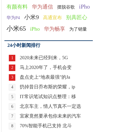
iPho
有颜有料
华为通信
摆脱谷歌
小米9
别具匠心
高通宣布
华为P4
小米65
iPho
华为畅享
为了销量
24小时新闻排行
2020未来已经到来，5G
1
马上2020年了，手机会变
2
盘点史上“地表最强”的Ja
3
扔掉昔日乔布斯的荣耀，ip
4
IT常识笔试知识点整理：移
5
北京车主，情人节真不一定选
6
宜家竟然要承包你未来的汽车
7
70%智能手机已支持 北斗
8