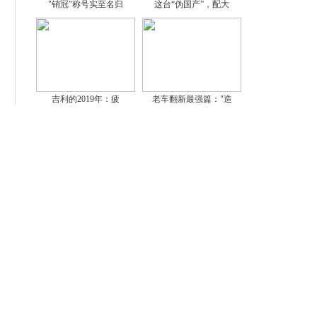
"销冠"称号实至名归
这台“伪国产”，配大
吉利的2019年：疲
老车翻新最强篇："造