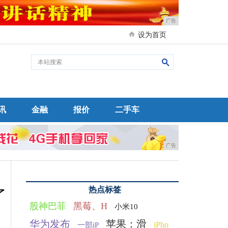
广告
设为首页
讯
金融
报价
二手车
广告
热点标签
了
股神巴菲
黑莓、H
小米10
华为发布
苹果：滑
iPho
一部iP