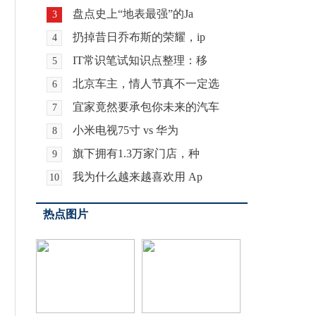
盘点史上“地表最强”的Ja
3
扔掉昔日乔布斯的荣耀，ip
4
IT常识笔试知识点整理：移
5
北京车主，情人节真不一定选
6
宜家竟然要承包你未来的汽车
7
小米电视75寸 vs 华为
8
旗下拥有1.3万家门店，种
9
我为什么越来越喜欢用 Ap
10
热点图片