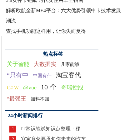
3.8女神节钜献 时代女性用车全指南
解析欧航全新ME4平台：六大优势引领中卡技术发展
潮流
查找手机功能这样用，让你失而复得
热点标签
关于智能
大数据实
几家能够
“只有中
淘宝客代
中国有什
10 个
@vue
奇瑞控股
C# W
“最强王
加料不加
24小时新闻排行
IT常识笔试知识点整理：移
1
宜家竟然要承包你未来的汽车
2