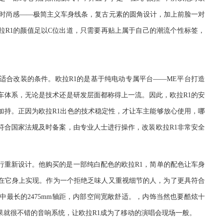
时尚感——
极
简主义车身线条，复古元素的圆角设计，加上前脸
一对
拉
R1
的颜值足以
C
位出道，只需要再贴上属于自己的潮流个性标签，
适合改装的条件。欧拉
R1
的是基于纯电动
专属平台——
ME
平台
打造
车体系，
无论是技术还是研发层面都称得上一流
。
因此
，
欧拉
R
1
的
安
加持。正因为欧拉
R
1
出色的技术稳定性，才让车主能够放心使用，哪
符合国家法规及时备案
，
由
专业人士
进行操作，改装欧拉
R1
非常安全
行重新设计。他购买的是一部纯白配色的欧拉
R1
，简单的配色让车身
在它身上实现。
作为
一个拒绝
乏味人
又重视细节的人，
为了更具符合
中最长的
2475mm
轴距，内部空间宽敞舒适。，内
饰当然
也要酷
炫
十
果就很不错的音响系统，
让欧拉
R1
成为了移动的演唱会现场一般。