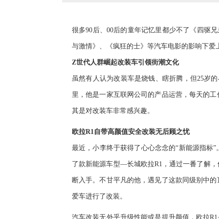
很多
90
后、
00
后的童年记忆里
都
少不了《四驱兄
与激情》
、《疯狂的士》
等汽车电影的影响下爱
Z
世代人群崛起
改装车
引领街潮文化
虽然有人认为改装车是烧钱
、
瞎折腾
，但
2
5
岁的
里，
他
是一家互联网公司的产品运营，每天的工
其是对改装车非常感兴趣。
欧拉
R1
自
带高颜值
安全改装无后顾之忧
最近，小李
终于获得了心心念念的
“
新能源指标
”
了款
新能源
车型
—
长城欧拉
R1
，通过一番了解，
断入手。不甘平凡的他，遇见了这款同级别中
的
爱车进行了改装。
汽车改装无外乎升级性能或是提升颜值，欧拉
R1