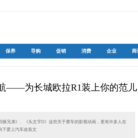
保养
导购
促销
消费
企业
商
长续航——为长城欧拉R1装上你的范儿
《四驱兄弟》、《头文字D》这些关于赛车的影视动画，更有许多人在
响下爱上汽车改装文