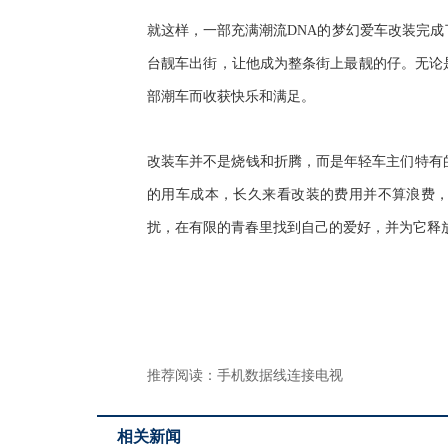
就这样，一部充满潮流
DNA
的梦幻爱车改装完成
台靓车出街，让他成为整条街上
最
靓的仔。无论
部潮车而
收获快乐和满足。
改装车并不是烧钱和折腾
，
而是年轻车主们特有
的用车成本
，
长久来看
改装的费用
并不算浪费
扰，在有限的青春里找到自己的爱好，并为它释
推荐阅读：
手机数据线连接电视
相关新闻