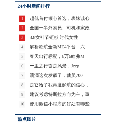
24小时新闻排行
超低首付倾心首选，表妹诚心
1
全国一半外卖员、司机和家政
2
3.8女神节钜献 时代女性
3
解析欧航全新ME4平台：六
4
春天出行标配，6万6哈弗M
5
千里之行皆是风景，Jeep
6
滴滴这次发飙了，裁员700
7
是它给了我再度起航的信心，
8
建议考虑特斯拉方向为主，重
9
使用微信小程序的好处有哪些
10
热点图片