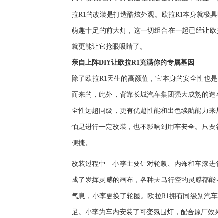
拉
R1
的改装是
打造酷
炫
外观
。欧拉
R1
本身就极具
萌趣十足
的前大灯，这
一切
组合在一起已经让欧
就更能让它抢眼吸
睛
了。
亲自上阵
DIY
让欧拉
R1
充满你的专属基因
除了欧拉
R1
天生的高颜值，它本身的安全性也是
而
来
的，此外，背靠长城
汽车集团强大成熟的造
全
性
远超同级，
更有优越性能
和出
色续航能力来
怕是进行一定改装，也不影响到用车安全。只要
便捷。
改装过程中，小李主要针对轮毂、内饰和车漆进
成了发挥灵感的画布，
各种
天马行空的
灵感
都能
气息，小李更换了轮圈
。欧拉
R1
拥有同级别汽车
足。小李为车内
安装了可变氛围
灯
，
配合原厂效