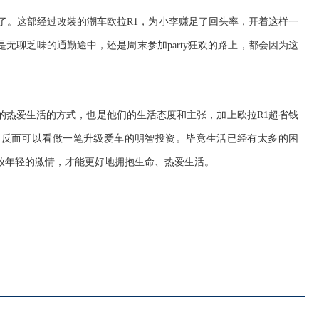
了。这部经过改装
的
潮车欧拉
R1
，为小李赚足了回头率，开着这样一
是无聊乏味的通勤途中，还是周末参加
party
狂欢的路上，都会因为
这
的热爱生活的方式
，也是他们的生活态度和主张，加上欧拉
R
1
超省钱
，
反而可以
看做
一笔升级爱车的
明智
投资
。毕竟生活已经有太多的困
放年轻的激情，才能更好地拥抱生命、热爱生活。