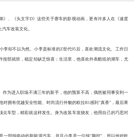
弟》、《头文字
D
》这些关于赛车的影视动画，更有许多人在《速度
上汽车改装
文化
。
小李却不以为然。小李是标准的
Z
世代
9
5
后
，喜欢潮流文化。工作日
作按部就班
，
稳定却缺乏惊喜
；生活里，他喜欢外表酷
炫
的潮车，尤
。
作为
进入职场不满
三年的新手
，他
的预
算不高
，偶然被同事安利
一
他对拥有优越安全性能、时尚流行外貌的欧拉
R1
感到
“真香”，最后果
顶尖车型
，
精彩就这样发生
。
身为
改装车发烧友，他用自己的巧思对
是一部纯电动的新能源汽车，
并且小李
是
一位
纯“颜控”，所以他对欧